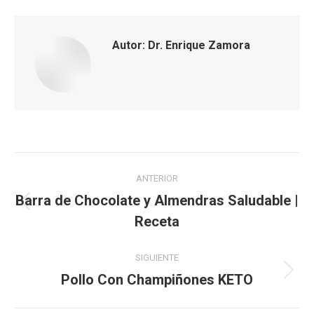
Autor:
Dr. Enrique Zamora
Navegación
ANTERIOR
entre
Barra de Chocolate y Almendras Saludable |
Publicación
Receta
publicaciones
anterior:
SIGUIENTE
Pollo Con Champiñones KETO
Publicación
siguiente: