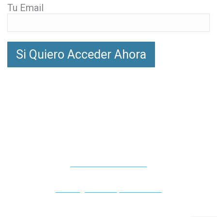
Tu Email
Este sitio no es parte del sitio web de Facebook o
Facebook Inc. Además, este sitio NO está respaldado
por Facebook de ninguna manera. FACEBOOK es
una marca comercial de FACEBOOK, Inc.
© 2021 DoctorWellness | Todos Los Derechos
Reservados
Política De Privacidad
Descargo De Responsabilidad