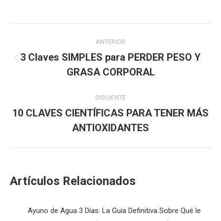
Navegación
ANTERIOR
entre
3 Claves SIMPLES para PERDER PESO Y
Publicación
GRASA CORPORAL
publicaciones
anterior:
SIGUIENTE
10 CLAVES CIENTÍFICAS PARA TENER MÁS
Publicación
ANTIOXIDANTES
siguiente:
Artículos Relacionados
Ayuno de Agua 3 Días: La Guía Definitiva Sobre Qué le