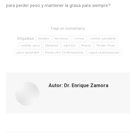
para perder peso y mantener la grasa para siempre?
Deja un comentario
Etiquetas:
batidos
bienestar
cocinar
comida saludable
comida sana
Diabetes
ejercicio
fitness
Perder Peso
peso saludable
Protección Cardiovascular
salud cardiovascular
Autor:
Dr. Enrique Zamora