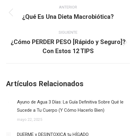
Navegación
ANTERIOR
entre
¿Qué Es Una Dieta Macrobiótica?
Publicación
anterior:
publicaciones
SIGUIENTE
¿Cómo PERDER PESO [Rápido y Seguro]?
Publicación
Con Estos 12 TIPS
siguiente:
Artículos Relacionados
Ayuno de Agua 3 Días: La Guía Definitiva Sobre Qué le
Sucede a Tu Cuerpo (Y Cómo Hacerlo Bien)
mayo 22, 2025
DUERME y DESINTOXICA tu HÍGADO