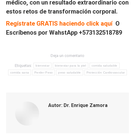
médico, con un resultado extraordinario con
estos retos de transformación corporal.
Regístrate GRATIS haciendo click aquí
O
Escríbenos por WahstApp +573132518789
Deja un comentario
Etiquetas:
bienestar
bienestar para la piel
comida saludable
comida sana
Perder Peso
peso saludable
Protección Cardiovascular
Autor:
Dr. Enrique Zamora