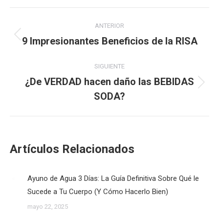
Navegación
ANTERIOR
entre
9 Impresionantes Beneficios de la RISA
Publicación
anterior:
publicaciones
SIGUIENTE
¿De VERDAD hacen daño las BEBIDAS
Publicación
SODA?
siguiente:
Artículos Relacionados
Ayuno de Agua 3 Días: La Guía Definitiva Sobre Qué le
Sucede a Tu Cuerpo (Y Cómo Hacerlo Bien)
mayo 22, 2025