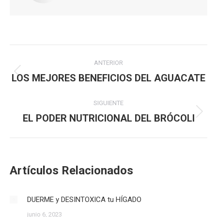
Navegación
ANTERIOR
entre
LOS MEJORES BENEFICIOS DEL AGUACATE
Publicación
anterior:
publicaciones
SIGUIENTE
EL PODER NUTRICIONAL DEL BRÓCOLI
Publicación
siguiente:
Artículos Relacionados
DUERME y DESINTOXICA tu HÍGADO
junio 6, 2023