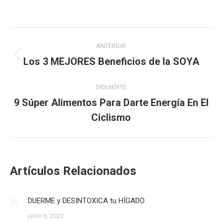
Navegación
ANTERIOR
entre
Los 3 MEJORES Beneficios de la SOYA
Publicación
anterior:
publicaciones
SIGUIENTE
9 Súper Alimentos Para Darte Energía En El
Publicación
Ciclismo
siguiente:
Artículos Relacionados
DUERME y DESINTOXICA tu HÍGADO
junio 6, 2023