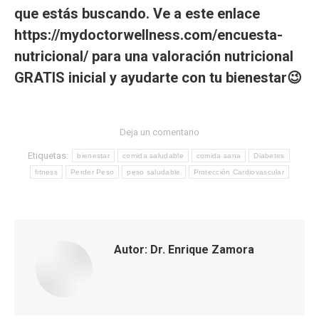
que estás buscando. Ve a este enlace
https://mydoctorwellness.com/encuesta-
nutricional/
para una valoración nutricional
GRATIS inicial y ayudarte con tu bienestar😉
Deja un comentario
Etiquetas:
bienestar
comida saludable
comida sana
Diabetes
fitness
Perder Peso
peso saludable
Protección Cardiovascular
Autor:
Dr. Enrique Zamora