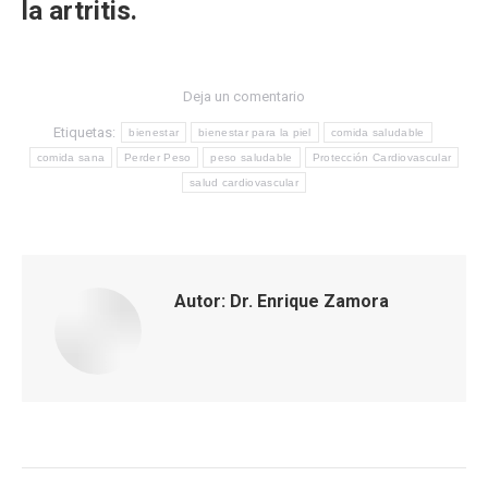
la artritis.
Deja un comentario
Etiquetas:
bienestar
bienestar para la piel
comida saludable
comida sana
Perder Peso
peso saludable
Protección Cardiovascular
salud cardiovascular
Autor:
Dr. Enrique Zamora