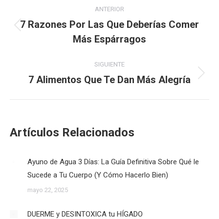
Navegación
ANTERIOR
entre
7 Razones Por Las Que Deberías Comer
Publicación
Más Espárragos
publicaciones
anterior:
SIGUIENTE
7 Alimentos Que Te Dan Más Alegría
Publicación
siguiente:
Artículos Relacionados
Ayuno de Agua 3 Días: La Guía Definitiva Sobre Qué le
Sucede a Tu Cuerpo (Y Cómo Hacerlo Bien)
mayo 22, 2025
DUERME y DESINTOXICA tu HÍGADO