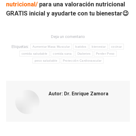
nutricional/
para una valoración nutricional
GRATIS inicial y ayudarte con tu bienestar😉
Deja un comentario
Etiquetas:
Aumentar Masa Muscular
batidos
bienestar
cocinar
comida saludable
comida sana
Diabetes
Perder Peso
peso saludable
Protección Cardiovascular
Autor:
Dr. Enrique Zamora