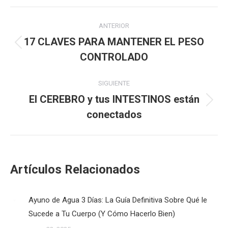
Navegación
ANTERIOR
entre
17 CLAVES PARA MANTENER EL PESO
Publicación
CONTROLADO
publicaciones
anterior:
SIGUIENTE
El CEREBRO y tus INTESTINOS están
Publicación
conectados
siguiente:
Artículos Relacionados
Ayuno de Agua 3 Días: La Guía Definitiva Sobre Qué le
Sucede a Tu Cuerpo (Y Cómo Hacerlo Bien)