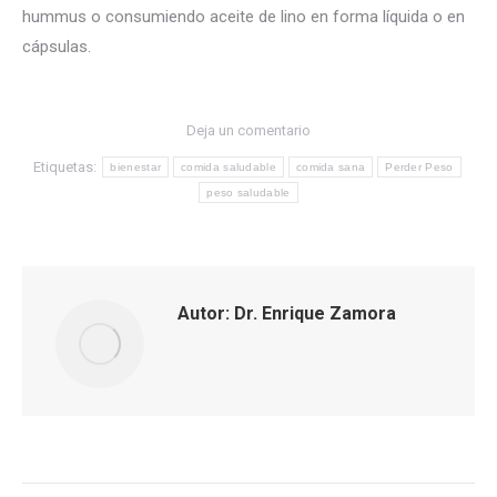
hummus o consumiendo aceite de lino en forma líquida o en
cápsulas.
Deja un comentario
Etiquetas:
bienestar
comida saludable
comida sana
Perder Peso
peso saludable
Autor:
Dr. Enrique Zamora