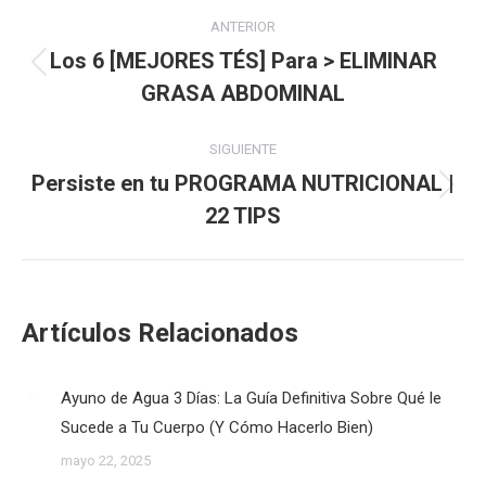
Navegación
ANTERIOR
entre
Los 6 [MEJORES TÉS] Para > ELIMINAR
Publicación
GRASA ABDOMINAL
publicaciones
anterior:
SIGUIENTE
Persiste en tu PROGRAMA NUTRICIONAL |
Publicación
22 TIPS
siguiente:
Artículos Relacionados
Ayuno de Agua 3 Días: La Guía Definitiva Sobre Qué le
Sucede a Tu Cuerpo (Y Cómo Hacerlo Bien)
mayo 22, 2025