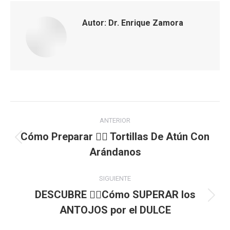
Autor:
Dr. Enrique Zamora
Navegación
ANTERIOR
entre
Cómo Preparar 👉🏻 Tortillas De Atún Con
Publicación
Arándanos
publicaciones
anterior:
SIGUIENTE
DESCUBRE 👉🏻Cómo SUPERAR los
Publicación
ANTOJOS por el DULCE
siguiente: