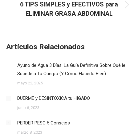
6 TIPS SIMPLES y EFECTIVOS para
Publicación
ELIMINAR GRASA ABDOMINAL
siguiente:
Artículos Relacionados
Ayuno de Agua 3 Días: La Guía Definitiva Sobre Qué le
Sucede a Tu Cuerpo (Y Cómo Hacerlo Bien)
mayo 22, 2025
DUERME y DESINTOXICA tu HÍGADO
junio 6, 2023
PERDER PESO 5 Consejos
marzo 8, 2023