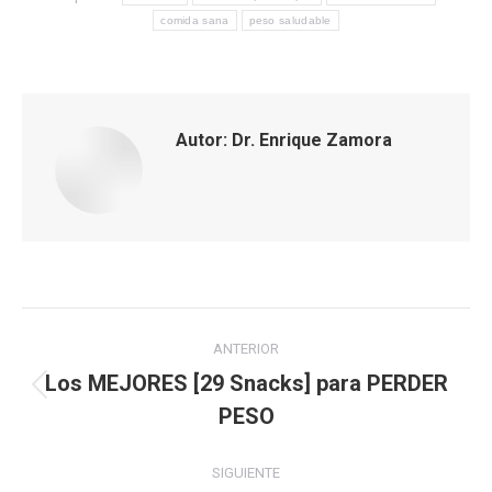
comida sana
peso saludable
Autor:
Dr. Enrique Zamora
Navegación
ANTERIOR
entre
Los MEJORES [29 Snacks] para PERDER
Publicación
PESO
publicaciones
anterior:
SIGUIENTE