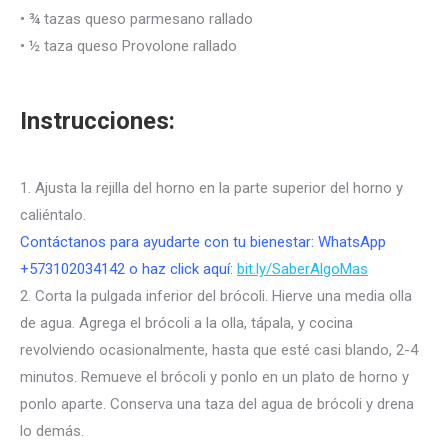
• ¾ tazas queso parmesano rallado
• ½ taza queso Provolone rallado
Instrucciones:
1. Ajusta la rejilla del horno en la parte superior del horno y
caliéntalo.
Contáctanos para ayudarte con tu bienestar: WhatsApp
+573102034142 o haz click aquí:
bit.ly/SaberAlgoMas
2. Corta la pulgada inferior del brócoli. Hierve una media olla
de agua. Agrega el brócoli a la olla, tápala, y cocina
revolviendo ocasionalmente, hasta que esté casi blando, 2-4
minutos. Remueve el brócoli y ponlo en un plato de horno y
ponlo aparte. Conserva una taza del agua de brócoli y drena
lo demás.