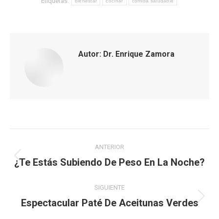
Etiquetas:
bienestar
cocinar
comida saludable
Autor:
Dr. Enrique Zamora
Navegación
ANTERIOR
entre
¿Te Estás Subiendo De Peso En La Noche?
Publicación
anterior:
publicaciones
SIGUIENTE
Espectacular Paté De Aceitunas Verdes
Publicación
siguiente: