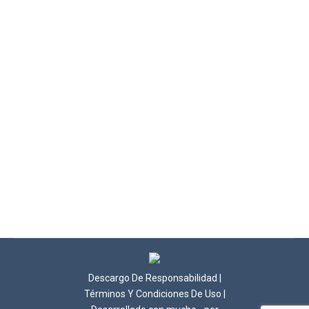
BASADOS EN LA CIENCIA
Bienestar
,
Control De Peso
,
Estreñimiento
,
Nutrición
Saludable
Por
Dr. Enrique Zamora
enero 25, 2018
Deja un comentario
Anoche transmitimos en vivo en nuestra página de
Facebook, un tema muy interesante sobre el
Síndrome de Intestino Irritable: En este enlace puedes
ver el video: Síndrome De Intestino Irritable. Cómo
Evitarlo Y Las Estrategias Para Aliviarlo
Descargo De Responsabilidad
|
Términos Y Condiciones De Uso
|