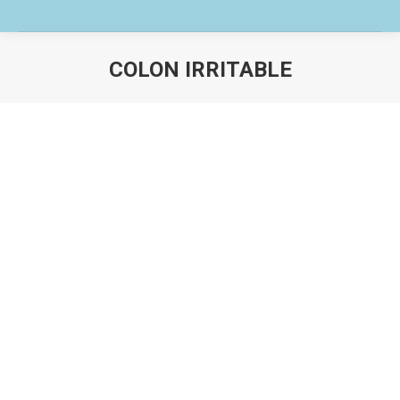
COLON IRRITABLE
Estás aquí:
9 BENEFICIOS DEL ALOE VERA