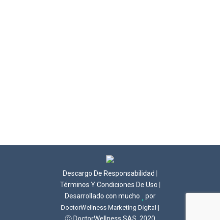
INTERMITENTE]
Control De Peso
Por
Dr. Enrique Zamora
agosto 6, 2018
Deja un comentario
¿Qué es el ayuno intermitente? Explicado en términos
humanos Un fenómeno llamado ayuno intermitente
es actualmente una de las tendencias de salud y
estado físico más populares del mundo.
Descargo De Responsabilidad
|
Términos Y Condiciones De Uso
|
Desarrollado con mucho
por
DoctorWellness Marketing Digital |
Ⓒ DoctorWellness SAS. 2020