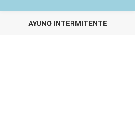
AYUNO INTERMITENTE
Estás aquí:
Los 3 mejores modelos de [AYUNO